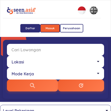
Daftar
Masuk
Perusahaan