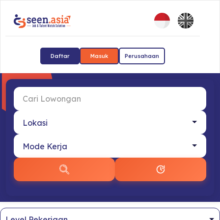
Daftar
Masuk
Perusahaan