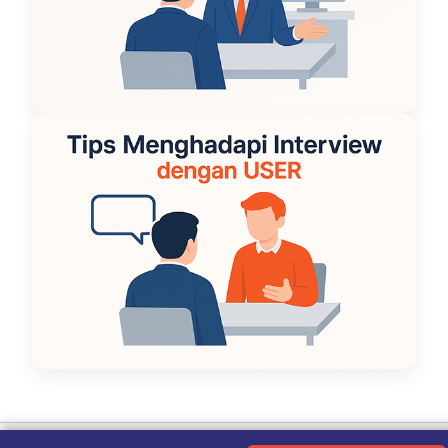
Ketentuan Penggunaan
|
Kebijakan Privasi
|
Tentang Kami