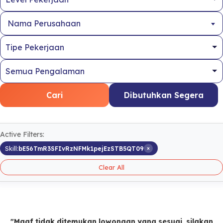
Nama Perusahaan
Cari
Dibutuhkan Segera
Active Filters:
×
Skill:
bE56TmR3SFIvRzNFMk1pejEzSTB5QT09
Clear All
"Maaf tidak ditemukan lowongan yang sesuai, silakan