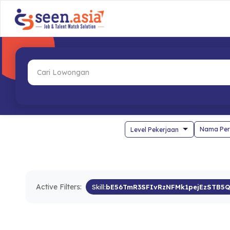
Nama Per
Active Filters:
Skill:
bE56TmR3SFIvRzNFMk1pejEzSTB5