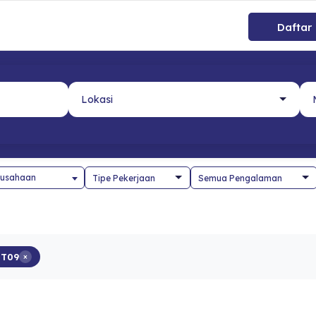
Daftar
usahaan
QT09
×