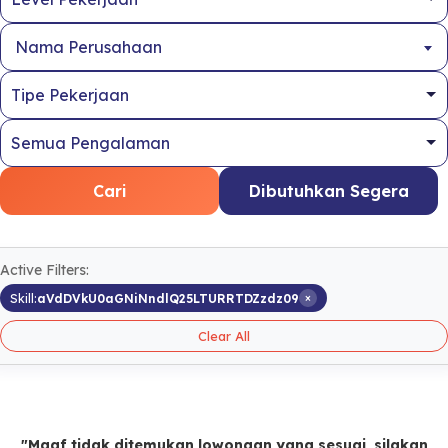
Nama Perusahaan
Cari
Dibutuhkan Segera
Active Filters:
×
Skill:
aVdDVkU0aGNiNndlQ25LTURRTDZzdz09
Clear All
"Maaf tidak ditemukan lowongan yang sesuai, silakan