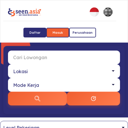
Daftar
Masuk
Perusahaan