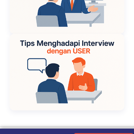
Ketentuan Penggunaan
|
Kebijakan Privasi
|
Tentang Kami