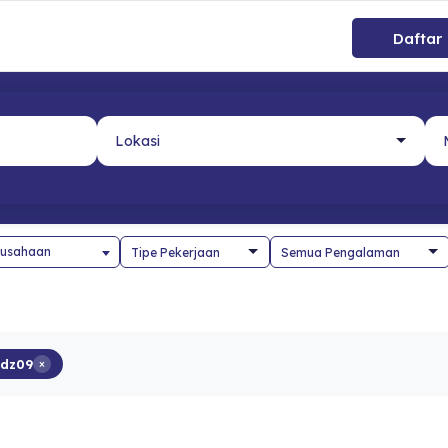
Daftar
usahaan
dz09
×