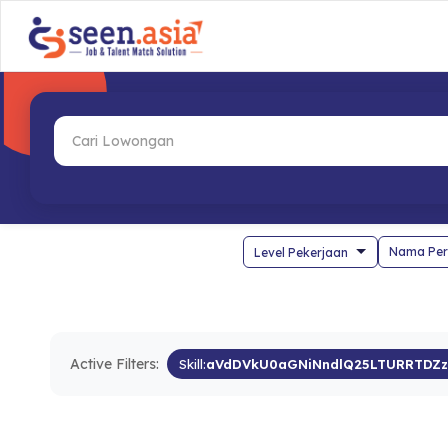
Nama Per
Active Filters:
Skill:
aVdDVkU0aGNiNndlQ25LTURRTDZz