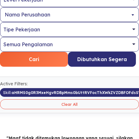
Nama Perusahaan
Cari
Dibutuhkan Segera
Active Filters:
Skill:
aHRMS0g0R3MxeHgvRDBpMms0bUttRVFocThXWkZVZDBFOFds
Clear All
"Maaf tidak ditemukan lowongan yang sesuai, silakan