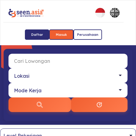
Daftar
Masuk
Perusahaan