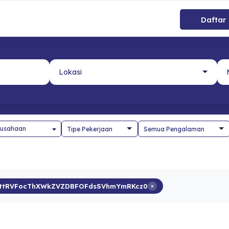
Daftar
usahaan
ttRVFocThXWkZVZDBFOFdsSVhmYmRKcz0
×