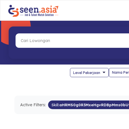
Nama Per
Active Filters:
Skill:
aHRMS0g0R3MxeHgvRDBpMms0bU