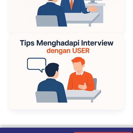
Ketentuan Penggunaan
|
Kebijakan Privasi
|
Tentang Kami