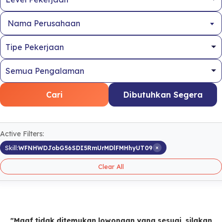
Nama Perusahaan
Cari
Dibutuhkan Segera
Active Filters:
×
Skill:
WFNHWDJobG56SDI5RmUrMDlFMHhyUT09
Clear All
"Maaf tidak ditemukan lowongan yang sesuai, silakan