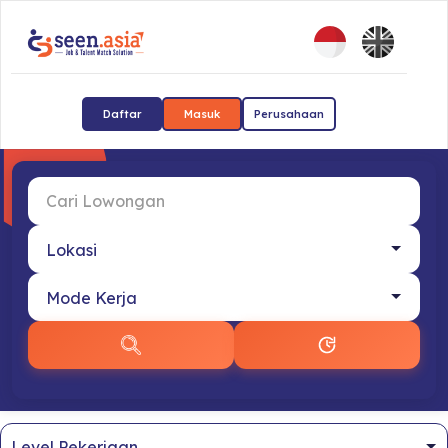
Daftar
Masuk
Perusahaan