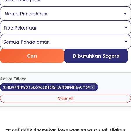
Nama Perusahaan
Cari
Dibutuhkan Segera
Active Filters:
×
Skill:
WFNHWDJobG56SDI5RmUrMDlFMHhyUT09
Clear All
"Maaf tidak ditemukan lowongan yang sesuai, silakan