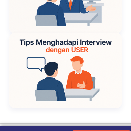
Ketentuan Penggunaan
|
Kebijakan Privasi
|
Tentang Kami