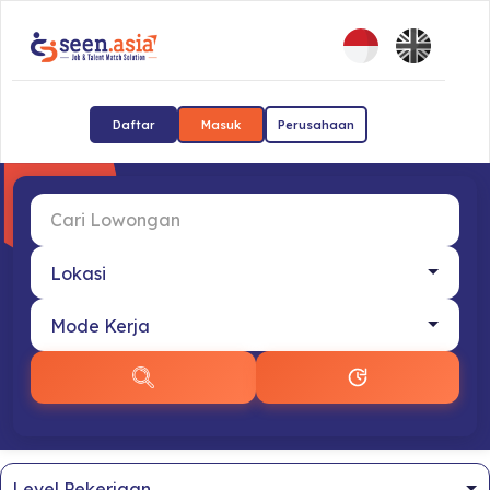
Daftar
Masuk
Perusahaan