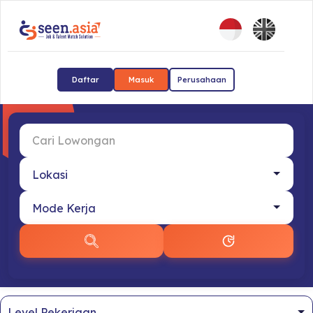
Daftar
Masuk
Perusahaan