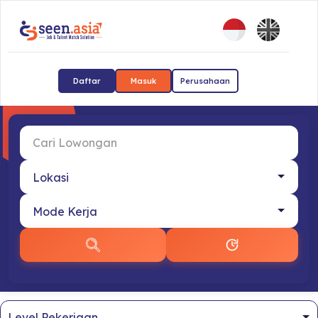
Daftar
Masuk
Perusahaan