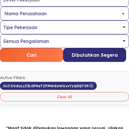
Nama Perusahaan
Cari
Dibutuhkan Segera
Active Filters:
×
Skill:
SGduLzZ3L0FNeTZPMWdaWGsvYzQ5QT09
Clear All
"Maaf tidak ditemukan lowongan yang sesuai, silakan