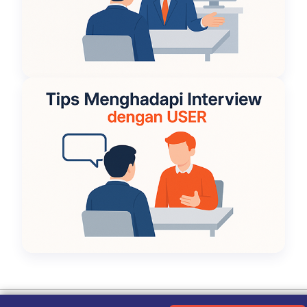
Ketentuan Penggunaan
|
Kebijakan Privasi
|
Tentang Kami