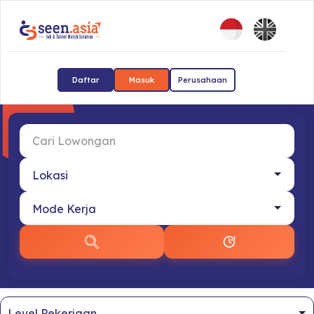
Daftar
Masuk
Perusahaan