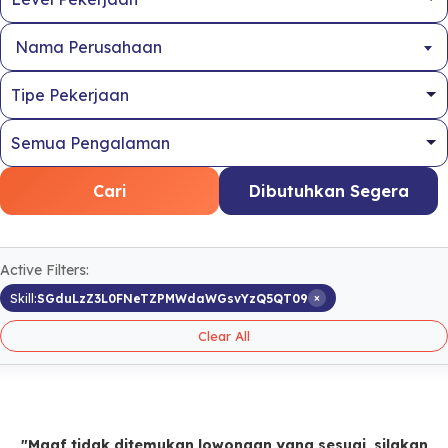
Nama Perusahaan
Cari
Dibutuhkan Segera
Active Filters:
×
Skill:
SGduLzZ3L0FNeTZPMWdaWGsvYzQ5QT09
Clear All
"Maaf tidak ditemukan lowongan yang sesuai, silakan