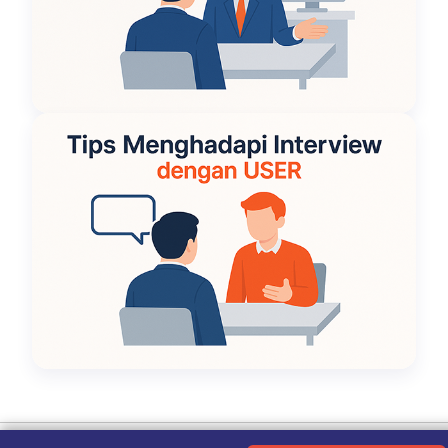
Ketentuan Penggunaan
|
Kebijakan Privasi
|
Tentang Kami