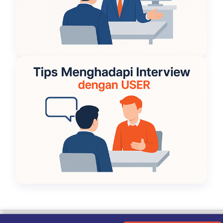
Ketentuan Penggunaan
|
Kebijakan Privasi
|
Tentang Kami