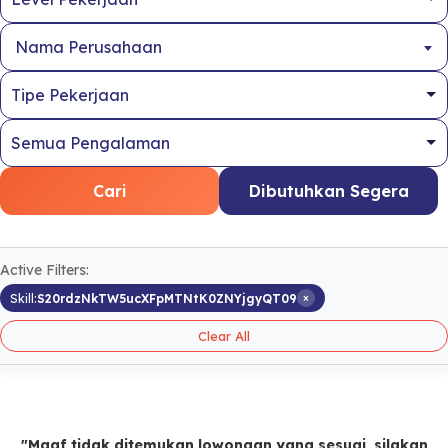
Nama Perusahaan
Cari
Dibutuhkan Segera
Active Filters:
×
Skill:
S20rdzNkTW5ucXFpMTNtK0ZNYjgyQT09
Clear All
"Maaf tidak ditemukan lowongan yang sesuai, silakan