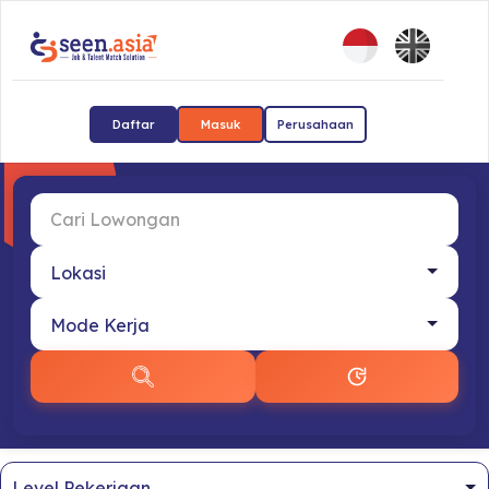
Daftar
Masuk
Perusahaan