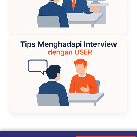
Ketentuan Penggunaan
|
Kebijakan Privasi
|
Tentang Kami