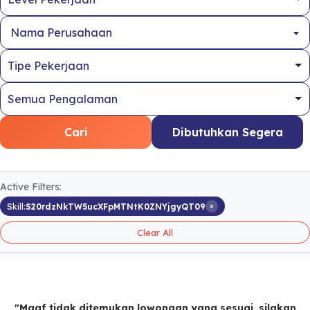
Nama Perusahaan
Cari
Dibutuhkan Segera
Active Filters:
×
Skill:
S20rdzNkTW5ucXFpMTNtK0ZNYjgyQT09
Clear All
"Maaf tidak ditemukan lowongan yang sesuai, silakan