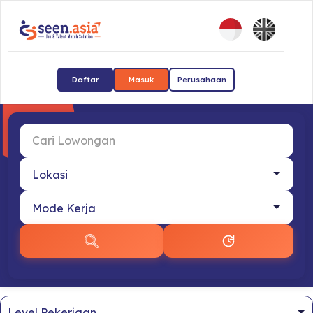
Daftar
Masuk
Perusahaan