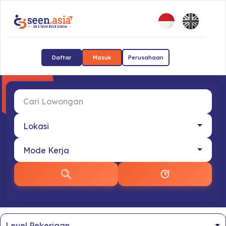
Daftar
Masuk
Perusahaan