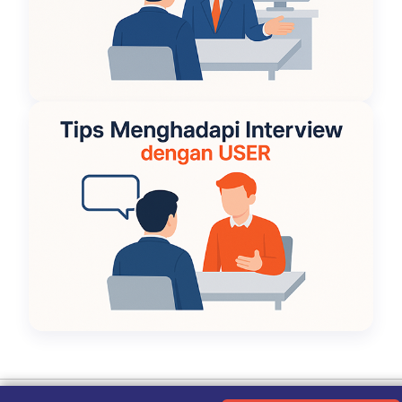
Ketentuan Penggunaan
|
Kebijakan Privasi
|
Tentang Kami