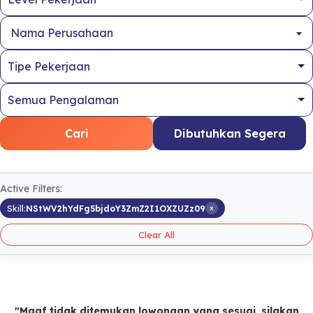
Nama Perusahaan
Cari
Dibutuhkan Segera
Active Filters:
×
Skill:
NStWV2hYdFg5bjdoY3ZmZ2I1OXZUZz09
Clear All
"Maaf tidak ditemukan lowongan yang sesuai, silakan