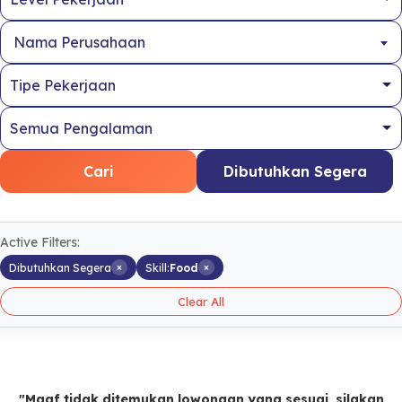
Nama Perusahaan
Cari
Dibutuhkan Segera
Active Filters:
×
×
Dibutuhkan Segera
Skill:
Food
Clear All
"Maaf tidak ditemukan lowongan yang sesuai, silakan