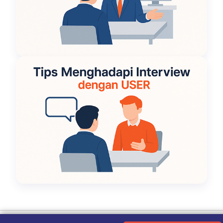
Ketentuan Penggunaan
|
Kebijakan Privasi
|
Tentang Kami