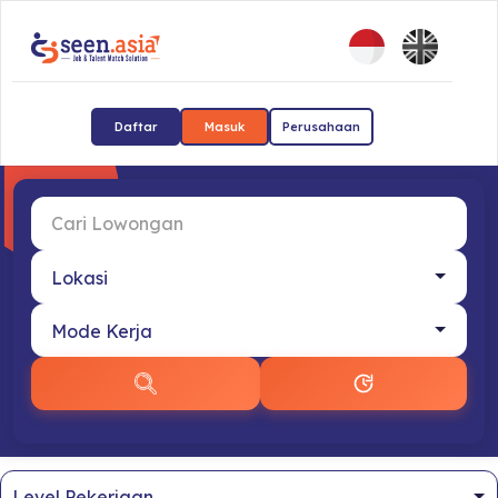
Daftar
Masuk
Perusahaan