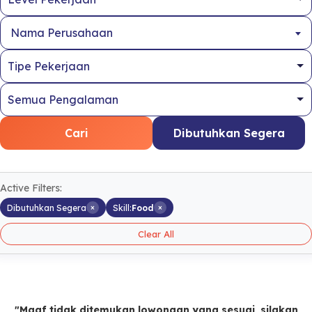
Nama Perusahaan
Cari
Dibutuhkan Segera
Active Filters:
×
×
Dibutuhkan Segera
Skill:
Food
Clear All
"Maaf tidak ditemukan lowongan yang sesuai, silakan