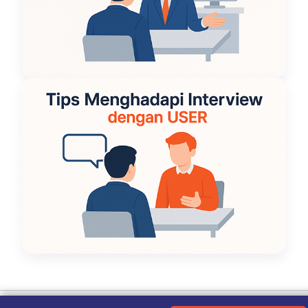
Ketentuan Penggunaan
|
Kebijakan Privasi
|
Tentang Kami