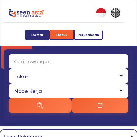
Daftar
Masuk
Perusahaan