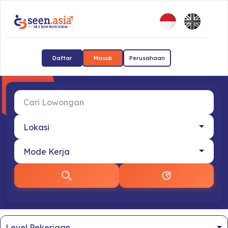
Daftar
Masuk
Perusahaan