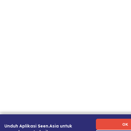
Ketentuan Penggunaan
|
Kebijakan Privasi
|
Tentang Kami
Kami
|
Panduan Karier
OK
Unduh Aplikasi Seen.Asia untuk