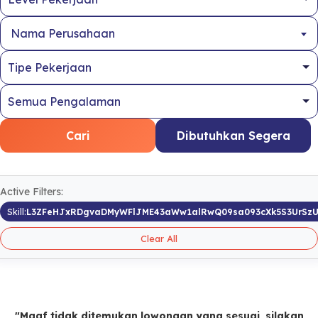
Nama Perusahaan
Cari
Dibutuhkan Segera
Active Filters:
Skill:
L3ZFeHJxRDgvaDMyWFlJME43aWw1alRwQ09sa093cXk5S3UrSz
Clear All
"Maaf tidak ditemukan lowongan yang sesuai, silakan