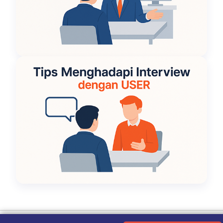
Ketentuan Penggunaan
|
Kebijakan Privasi
|
Tentang Kami