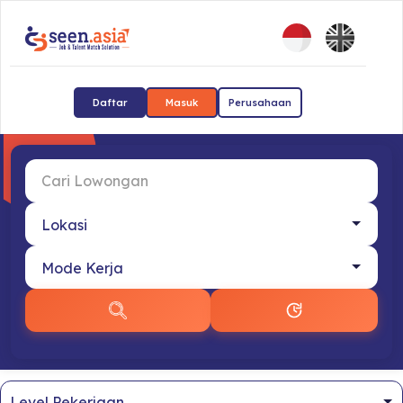
Daftar
Masuk
Perusahaan