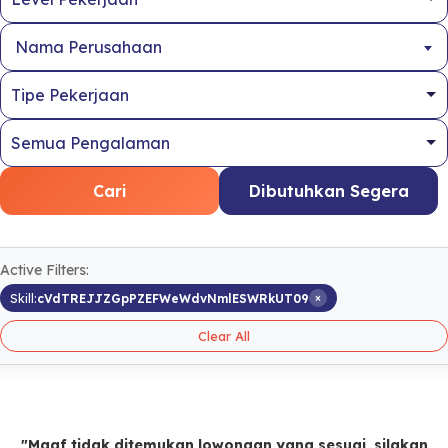
Nama Perusahaan
Cari
Dibutuhkan Segera
Active Filters:
×
Skill:
cVdTREJJZGpPZEFWeWdvNmlESWRkUT09
Clear All
"Maaf tidak ditemukan lowongan yang sesuai, silakan