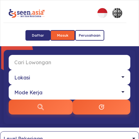
Daftar
Masuk
Perusahaan