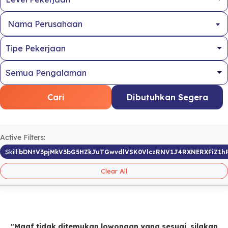
Nama Perusahaan
Cari
Dibutuhkan Segera
Active Filters:
Skill:
bDNtV3pjMkV3bG5HZkJuTGwvdlVSK0VlczRNV1J4RXNERXFiZ1h
Clear All
"Maaf tidak ditemukan lowongan yang sesuai, silakan