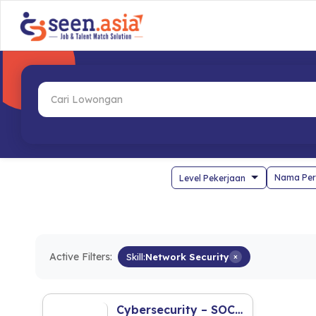
Nama Per
Active Filters:
Skill:
Network Security
×
Cybersecurity – SOC L1 Security