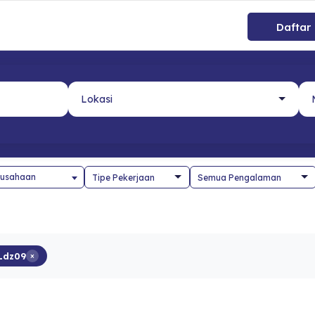
Daftar
usahaan
Ldz09
×