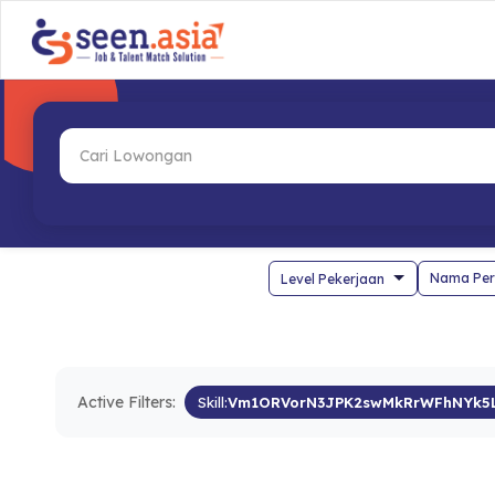
Nama Per
Active Filters:
Skill:
Vm1ORVorN3JPK2swMkRrWFhNYk5