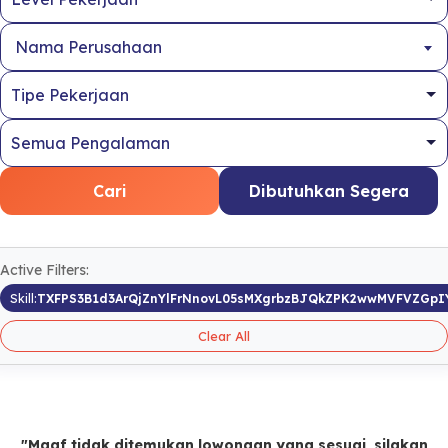
Nama Perusahaan
Cari
Dibutuhkan Segera
Active Filters:
Skill:
TXFPS3B1d3ArQjZnYlFrNnovL05sMXgrbzBJQkZPK2wwMVFVZGpI
Clear All
"Maaf tidak ditemukan lowongan yang sesuai, silakan