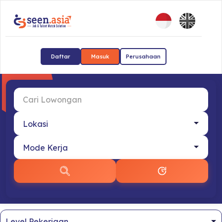
Daftar
Masuk
Perusahaan