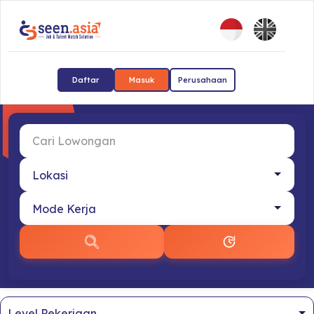
Daftar
Masuk
Perusahaan