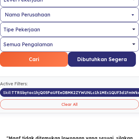
Nama Perusahaan
Cari
Dibutuhkan Segera
Active Filters:
Skill:
TTRSbytac1hjQ05PaUFEeDBMK2ZYWUNLc1h1MEc1QUF3d1FmWk
Clear All
"Maaf tidak ditemukan lowongan yang sesuai, silakan