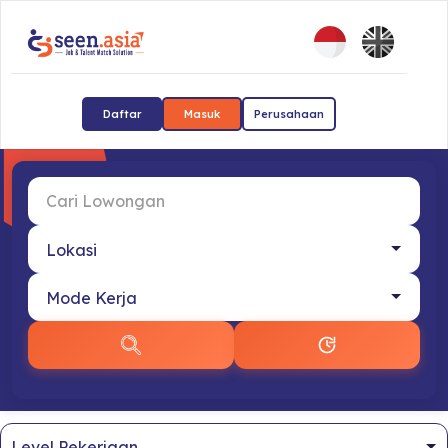
Daftar
Masuk
Perusahaan