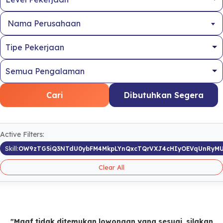
Nama Perusahaan
Cari
Dibutuhkan Segera
Active Filters:
Skill:
OW9zTG5iQ3NTdU0ybFM4MkpLYnQxcTQrVXJ4cHIyOEVqUnRyMU
Clear All
"Maaf tidak ditemukan lowongan yang sesuai, silakan