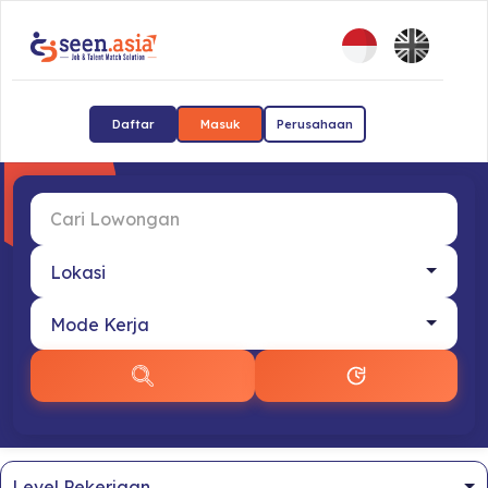
Daftar
Masuk
Perusahaan