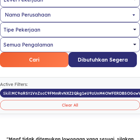
Nama Perusahaan
Cari
Dibutuhkan Segera
Active Filters:
Skill:
MC9aRSt1VnZscC9FMmRvNXZ2Qkg1eU9zUnM4OWFERDBSOGcw
Clear All
"Maaf tidak ditemukan lowongan yang sesuai, silakan