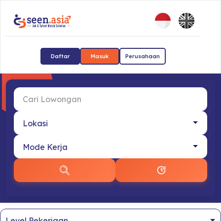
Daftar
Masuk
Perusahaan