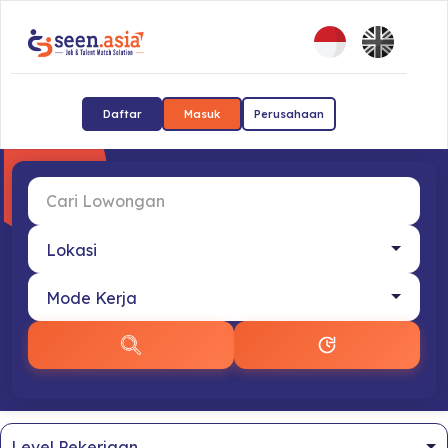
Daftar
Masuk
Perusahaan