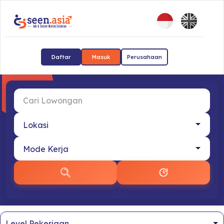
Daftar
Masuk
Perusahaan