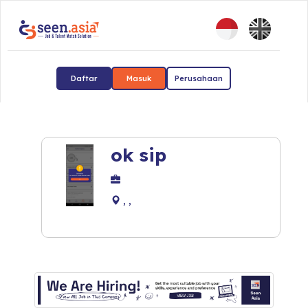
Daftar
Masuk
Perusahaan
ok sip
, ,