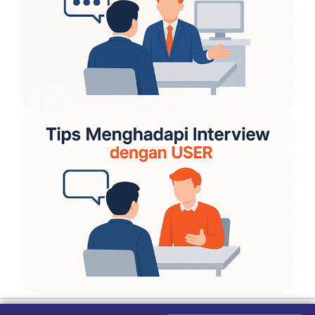
Ketentuan Penggunaan
|
Kebijakan Privasi
|
Tentang Kami