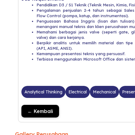
Pendidikan D3 / S1 Teknik (Teknik Mesin, Kimia, Fisi
Pengalaman penjualan 2-4 tahun sebagai Sales 
Flow Control (pompa, katup, dan instrumentasi).
Penguasaan Bahasa Inggris (lisan dan tulisan)
menangani manual teknis dan klien perusahaan mul
Memahami berbagai jenis valve (seperti gate, glob
valve) dan cara kerjanya.
Berpikir analitis untuk memilih material dan tip
(API, ASME, ANSI).
Kemampuan presentasi teknis yang persuasif.
Terbiasa menggunakan Microsoft Office dan sist
Analytical Thinking
Electrical
Mechanical
Presen
← Kembali
Gallery Perusahaan