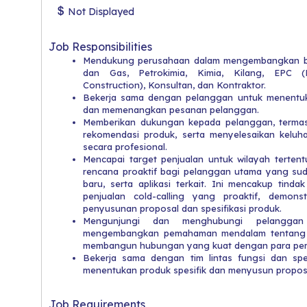
Not Displayed
Job Responsibilities
Mendukung perusahaan dalam mengembangkan bis
dan Gas, Petrokimia, Kimia, Kilang, EPC (E
Construction), Konsultan, dan Kontraktor.
Bekerja sama dengan pelanggan untuk menentuka
dan memenangkan pesanan pelanggan.
Memberikan dukungan kepada pelanggan, termasu
rekomendasi produk, serta menyelesaikan kelu
secara profesional.
Mencapai target penjualan untuk wilayah tert
rencana proaktif bagi pelanggan utama yang s
baru, serta aplikasi terkait. Ini mencakup tinda
penjualan cold-calling yang proaktif, demonst
penyusunan proposal dan spesifikasi produk.
Mengunjungi dan menghubungi pelanggan
mengembangkan pemahaman mendalam tentang 
membangun hubungan yang kuat dengan para pem
Bekerja sama dengan tim lintas fungsi dan spe
menentukan produk spesifik dan menyusun propos
Job Requirements