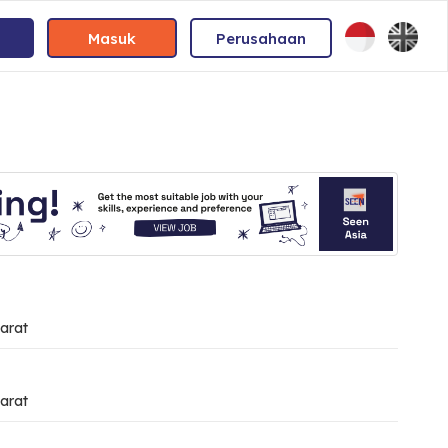
Masuk
Perusahaan
arat
arat