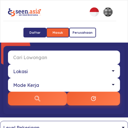
Daftar
Masuk
Perusahaan