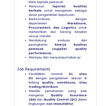
klaim kepada pemasok.
Menyusun
laporan kualitas
berkala
untuk manajemen sebagai
dasar pengambilan keputusan.
Berkoordinasi dengan
departemen
Warehouse,
Procurement, dan Logistics
untuk
memastikan alur barang berjalan
sesuai standar.
Mendukung evaluasi dan
peningkatan
kinerja kualitas
pemasok (supplier quality
performance)
.
Meninjau dan menyempurnakan pr.
Job Requirements
Pendidikan minimal
S1 atau
D3
dengan pengalaman relevan di
bidang
quality, warehouse, atau
trading/distribusi
.
Memiliki pemahaman yang baik
mengenai
Quality Assurance
(QA)
dan
Quality Control (QC)
dalam
lingkungan
non-manufaktur
.