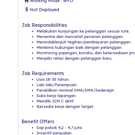
Working Mode : WFO
Not Displayed
Job Responsibilities
Melakukan kunjungan ke pelanggan sesuai rute.
Menerima dan mencatat pesanan pelanggan.
Menindaklanjuti tagihan/pembayaran pelanggan.
Membina hubungan baik dengan pelanggan.
Monitoring pajangan, kondisi, dan ketersediaan pr
Menjalin relasi dengan pelanggan baru.
Job Requirements
Usia 18-35 tahun.
Laki-laki/Perempuan.
Pendidikan minimal SMA/SMK/Sederajat.
Suka kerja lapangan.
Memiliki SIM C aktif.
Bersedia kerja dengan target.
Benefit Offers
Gaji pokok 4,2 - 4,7 juta.
Insentif penjualan.