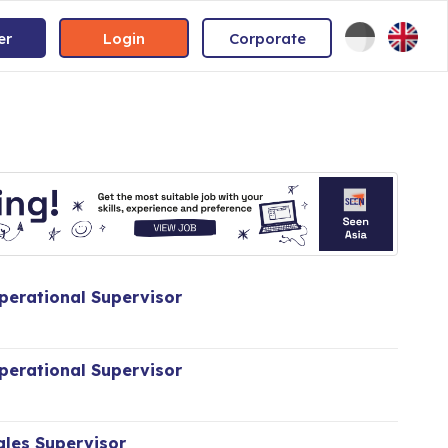
er
Login
Corporate
perational Supervisor
perational Supervisor
les Supervisor