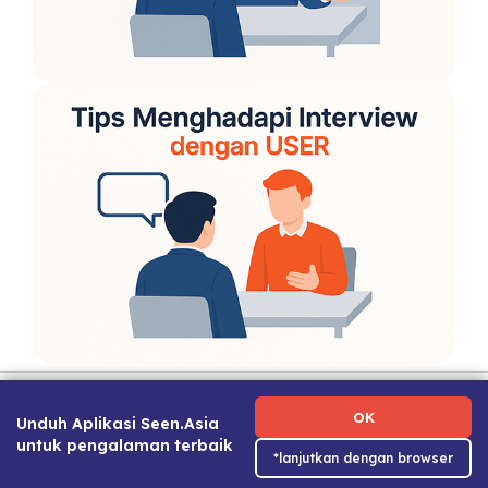
Ketentuan Penggunaan
|
Kebijakan Privasi
|
Tentang Kami
|
Hubungi Kami
|
Panduan Karier
OK
Unduh Aplikasi Seen.Asia
untuk pengalaman terbaik
*lanjutkan dengan browser