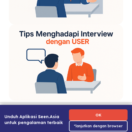
Ketentuan Penggunaan
|
Kebijakan Privasi
|
Tentang Kami
|
Hubungi Kami
|
Panduan Karier
OK
Unduh Aplikasi Seen.Asia
untuk pengalaman terbaik
*lanjutkan dengan browser