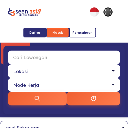
Daftar
Masuk
Perusahaan