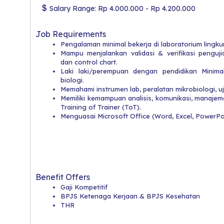
Salary Range: Rp 4.000.000 - Rp 4.200.000
Job Requirements
Pengalaman minimal bekerja di laboratorium lingk
Mampu menjalankan validasi & verifikasi pengujia
dan control chart.
Laki laki/perempuan dengan pendidikan Minima
biologi.
Memahami instrumen lab, peralatan mikrobiologi, uji
Memiliki kemampuan analisis, komunikasi, manajeme
Training of Trainer (ToT).
Menguasai Microsoft Office (Word, Excel, PowerPoi
Benefit Offers
Gaji Kompetitif
BPJS Ketenaga Kerjaan & BPJS Kesehatan
THR