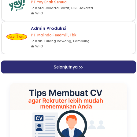
PT Yay Enak Semua
📍 Kota Jakarta Barat, DKI Jakarta
💼 WFO
Admin Produksi
PT. Malindo Feedmill, Tbk.
📍 Kab. Tulang Bawang, Lampung
💼 WFO
Selanjutnya >>