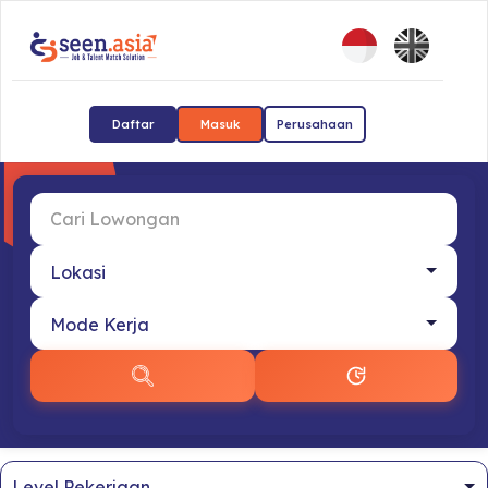
Daftar
Masuk
Perusahaan