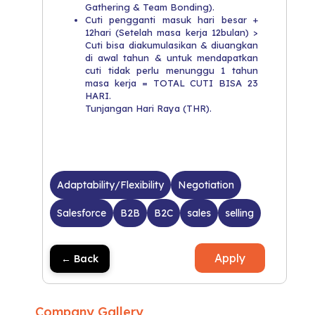
Gathering & Team Bonding).
Cuti pengganti masuk hari besar +
12hari (Setelah masa kerja 12bulan) >
Cuti bisa diakumulasikan & diuangkan
di awal tahun & untuk mendapatkan
cuti tidak perlu menunggu 1 tahun
masa kerja = TOTAL CUTI BISA 23
HARI.
Tunjangan Hari Raya (THR).
Adaptability/Flexibility
Negotiation
Salesforce
B2B
B2C
sales
selling
Apply
← Back
Company Gallery