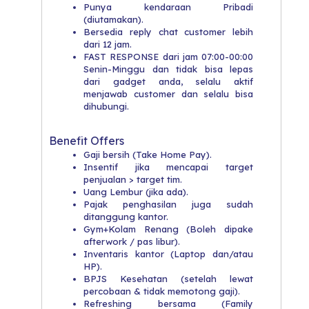
Punya kendaraan Pribadi
(diutamakan).
Bersedia reply chat customer lebih
dari 12 jam.
FAST RESPONSE dari jam 07:00-00:00
Senin-Minggu dan tidak bisa lepas
dari gadget anda, selalu aktif
menjawab customer dan selalu bisa
dihubungi.
Benefit Offers
Gaji bersih (Take Home Pay).
Insentif jika mencapai target
penjualan > target tim.
Uang Lembur (jika ada).
Pajak penghasilan juga sudah
ditanggung kantor.
Gym+Kolam Renang (Boleh dipake
afterwork / pas libur).
Inventaris kantor (Laptop dan/atau
HP).
BPJS Kesehatan (setelah lewat
percobaan & tidak memotong gaji).
Refreshing bersama (Family