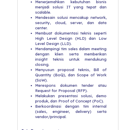
Menerjemahkan kebutuhan bisnis
menjadi solusi IT yang tepat dan
scalable.
Mendesain solusi mencakup network,
security, cloud, server, dan data
center.
Membuat dokumentasi teknis seperti
High Level Design (HLD) dan Low
Level Design (LLD).
Mendampingi tim sales dalam meeting
dengan klien serta memberikan
insight teknis untuk mendukung
closing.
Menyusun proposal teknis, Bill of
Quantity (BoQ), dan Scope of Work
(SoW).
Merespons dokumen tender atau
Request for Proposal (RFP).
Melakukan presentasi solusi, demo
produk, dan Proof of Concept (PoC).
Berkoordinasi dengan tim internal
(sales, engineer, delivery) serta
vendor/principal.