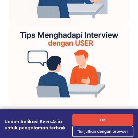
Ketentuan Penggunaan
|
Kebijakan Privasi
|
Tentang Kami
|
Hubungi Kami
|
Panduan Karier
OK
Unduh Aplikasi Seen.Asia
untuk pengalaman terbaik
*lanjutkan dengan browser