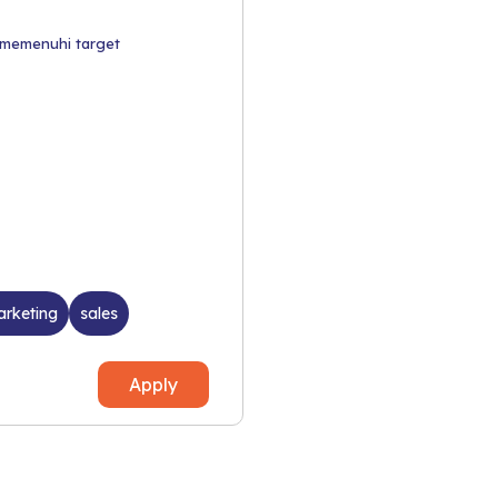
k memenuhi target
arketing
sales
Apply