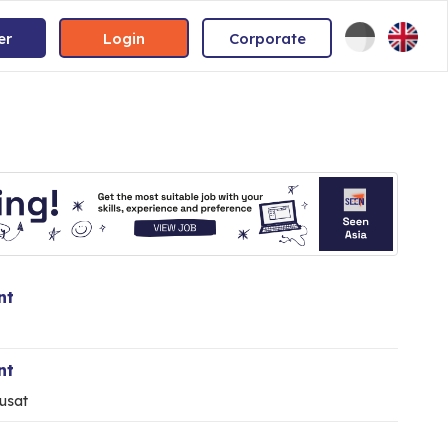
er
Login
Corporate
nt
nt
usat