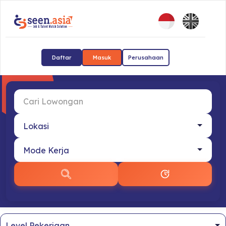
Daftar
Masuk
Perusahaan