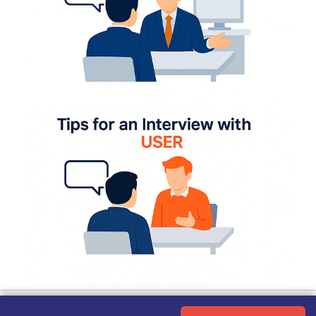
Term of Use
|
Privacy Policy
|
About Us
|
Contact Us
|