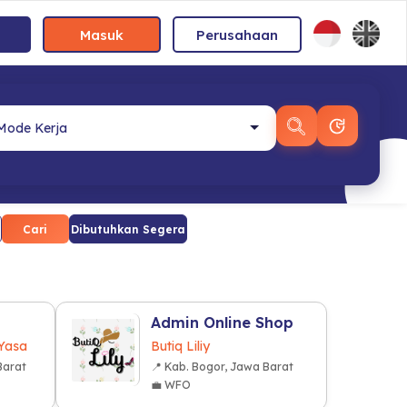
Masuk
Perusahaan
Cari
Dibutuhkan Segera
Admin Online Shop
 Yasa
Butiq Liliy
Barat
📍 Kab. Bogor, Jawa Barat
💼 WFO