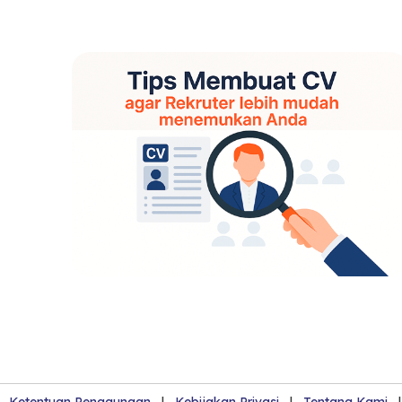
Ketentuan Penggunaan
|
Kebijakan Privasi
|
Tentang Kami