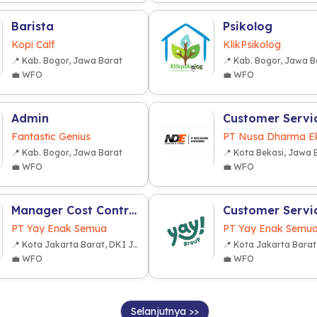
Barista
Psikolog
Kopi Calf
KlikPsikolog
📍 Kab. Bogor, Jawa Barat
📍 Kab. Bogor, Jawa B
💼 WFO
💼 WFO
Admin
Fantastic Genius
📍 Kab. Bogor, Jawa Barat
📍 Kota Bekasi, Jawa 
💼 WFO
💼 WFO
Manager Cost Control (F&B Industry)
PT Yay Enak Semua
PT Yay Enak Semu
📍 Kota Jakarta Barat, DKI Jakarta
💼 WFO
💼 WFO
Selanjutnya >>