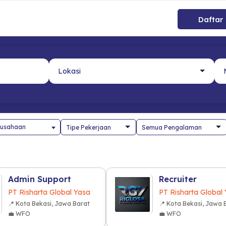
Daftar
usahaan
Admin Support
Recruiter
PT Risharta Global Yasa
PT Risharta Global
📍 Kota Bekasi, Jawa Barat
📍 Kota Bekasi, Jawa 
💼 WFO
💼 WFO