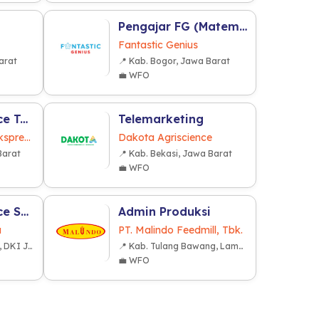
Pengajar FG (Matematika)
Fantastic Genius
arat
📍 Kab. Bogor, Jawa Barat
💼 WFO
Customer Service Team (CST) Leader
Telemarketing
PT Nusa Dharma Ekspresindo
Dakota Agriscience
Barat
📍 Kab. Bekasi, Jawa Barat
💼 WFO
Customer Service Social Media (F&B Industry)
Admin Produksi
a
PT. Malindo Feedmill, Tbk.
📍 Kota Jakarta Barat, DKI Jakarta
📍 Kab. Tulang Bawang, Lampung
💼 WFO