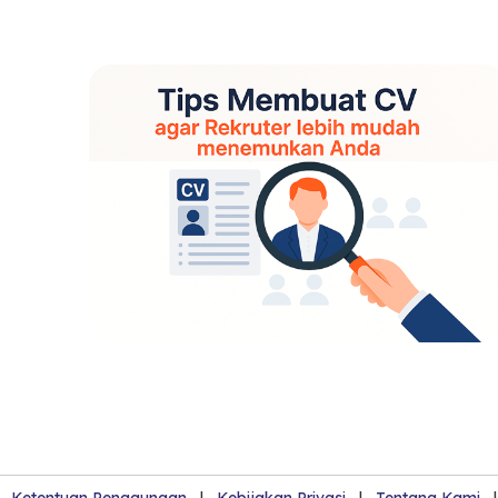
Ketentuan Penggunaan
|
Kebijakan Privasi
|
Tentang Kami