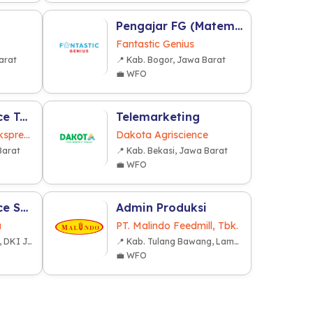
Pengajar FG (Matematika)
Fantastic Genius
arat
📍 Kab. Bogor, Jawa Barat
💼 WFO
Customer Service Team (CST) Leader
Telemarketing
PT Nusa Dharma Ekspresindo
Dakota Agriscience
Barat
📍 Kab. Bekasi, Jawa Barat
💼 WFO
Customer Service Social Media (F&B Industry)
Admin Produksi
a
PT. Malindo Feedmill, Tbk.
📍 Kota Jakarta Barat, DKI Jakarta
📍 Kab. Tulang Bawang, Lampung
💼 WFO