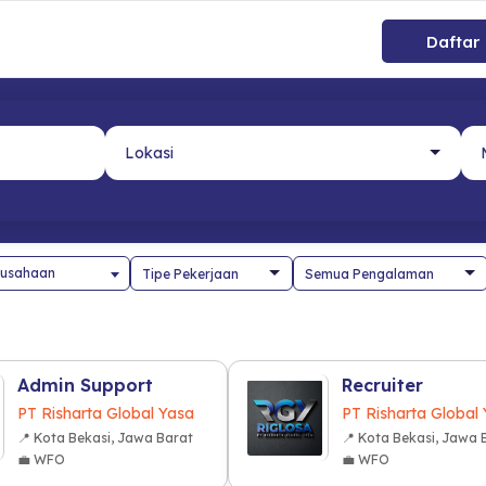
Daftar
usahaan
Admin Support
Recruiter
PT Risharta Global Yasa
PT Risharta Global
📍 Kota Bekasi, Jawa Barat
📍 Kota Bekasi, Jawa 
💼 WFO
💼 WFO