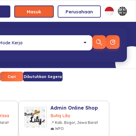
Masuk
Perusahaan
Cari
Dibutuhkan Segera
Admin Online Shop
 Yasa
Butiq Liliy
Barat
📍 Kab. Bogor, Jawa Barat
💼 WFO