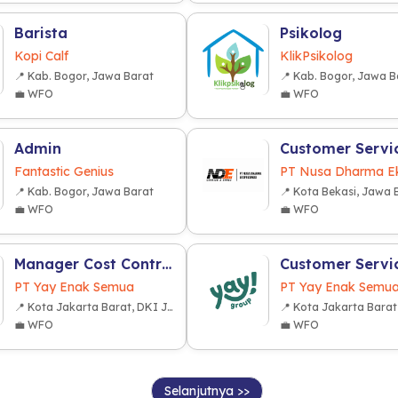
Barista
Psikolog
Kopi Calf
KlikPsikolog
📍 Kab. Bogor, Jawa Barat
📍 Kab. Bogor, Jawa B
💼 WFO
💼 WFO
Admin
Fantastic Genius
📍 Kab. Bogor, Jawa Barat
📍 Kota Bekasi, Jawa 
💼 WFO
💼 WFO
Manager Cost Control (F&B Industry)
PT Yay Enak Semua
PT Yay Enak Semu
📍 Kota Jakarta Barat, DKI Jakarta
💼 WFO
💼 WFO
Selanjutnya >>