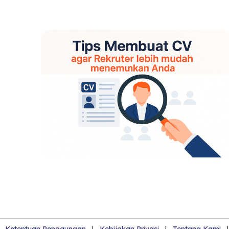
Ketentuan Penggunaan
|
Kebijakan Privasi
|
Tentang Kami