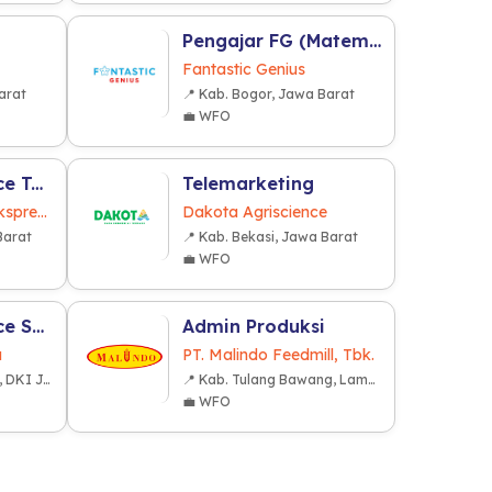
Pengajar FG (Matematika)
Fantastic Genius
arat
📍 Kab. Bogor, Jawa Barat
💼 WFO
Customer Service Team (CST) Leader
Telemarketing
PT Nusa Dharma Ekspresindo
Dakota Agriscience
Barat
📍 Kab. Bekasi, Jawa Barat
💼 WFO
Customer Service Social Media (F&B Industry)
Admin Produksi
a
PT. Malindo Feedmill, Tbk.
📍 Kota Jakarta Barat, DKI Jakarta
📍 Kab. Tulang Bawang, Lampung
💼 WFO