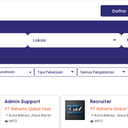
Daftar
usahaan
Admin Support
Recruiter
PT Risharta Global Yasa
PT Risharta Global
📍 Kota Bekasi, Jawa Barat
📍 Kota Bekasi, Jawa 
💼 WFO
💼 WFO