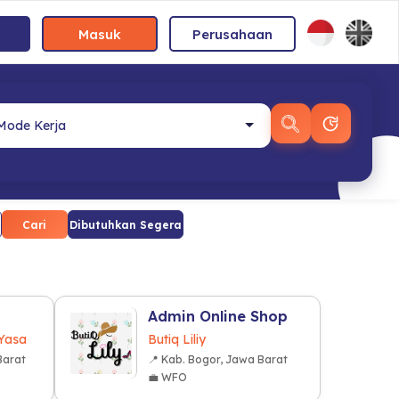
Masuk
Perusahaan
Cari
Dibutuhkan Segera
Admin Online Shop
 Yasa
Butiq Liliy
Barat
📍 Kab. Bogor, Jawa Barat
💼 WFO